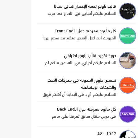
التي نتطرق فيها إلى مواقع مفيدة سواء كانت
قالب بلوجر نجمة الإصدار الحالي مجانا
تهم المبرم...
السلام عليكم أحبابي في الله، و كما جرت
العادة قبل تغيير قالب نجمة نقدم لكم القالب
السابق، الأن نجمة تقدم لكم القالب الحالي
كل ما تود معرفته حول الـFront End
للمدونة مجانا و...
الفرونت اند، لعل البعض منكم قد سمع بهذا
المصطلح من قبل، الفرونت اند (Front End)
أحد الخطوات التي لا يمكن الإستغناء عنها في
دورة تكويد قالب بلوجر احترافي
بناء مواقع الأن...
السلام عليكم أحبابي في الله، من منكم لم
ينتظر دورة بلوجر ؟... العديد من متابعي نجمة
طلبوا منا تقديم دورة بلوجر و العديد ألحوا على
تحسين ظهور المدونة في محركات البحث
ذالك، و ...
والشبكات الإجتماعية
السلام عليكم أود في البداية أن أشكر فريق
نجمة على إتاحة الفرصة لي للتدوين في هذا
الموقع ؛ وبهدف تحسين جودة المظهر
كل ماتود معرفته حول الـBack End
والمحتوى في البلوج...
في درس مقال سابق تعرفنا على ماهو
الفرونت اند ( كل ما تود معرفته حول الـFront
End ). و ذكرنا أن الفرونت اند لايمكن الإستغناء
1337 - 42
عنه في إنجاز م...