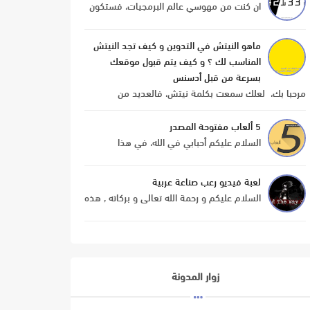
ان كنت من مهوسي عالم البرمجيات، فستكون
حتما قد سمعت بمدرسة 42 الفرنسية. تم
تأسيس المدرسة سنة 2013 من طرف كزافيي
ماهو النيتش في التدوين و كيف تجد النيتش
نيل مؤسس شركة الإتصالات ف...
المناسب لك ؟ و كيف يتم قبول موقعك
بسرعة من قبل أدسنس
مرحبا بك، لعلك سمعت بكلمة نيتش، فالعديد من
الأشخاص يذكرون هذه الكلمة بشكل كبير، في عدة مجالات
كالريسكين، التجارة الإلكترونية و غيرها. ف...
5 ألعاب مفتوحة المصدر
السلام عليكم أحبابي في الله، في هذا
الموضوع سوف نتطرق الى موضوع لم يسبق
لنا و أن تطرقنا اليه، من منا لم يلعب ألعاب على
لعبة فيديو رعب صناعة عربية
الويب مباشرة، و من ...
السلام عليكم و رحمة الله تعالى و بركاته , هذه
التدوينة سنقدم لكم فيها لعبة فيديو رعب
قام ببرمجتها و تصميمها أحد أعضاء مدونة
نجمة هذه الل...
زوار المدونة