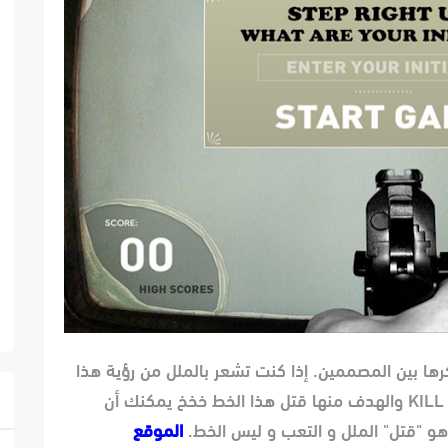
 الخطوط الأكثر كرها بين المصممين. إذا كنت تشعر بالملل من رؤية هذا
الخط هههه، هنا تأتي فكرة لعبة KILL COMIC SANS والهدف منها قتل هذا الخط خخخ يمكنك أن
هو "قتل" الملل و التعب و ليس الخط.
الموقع