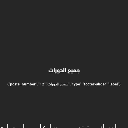
جميع الدورات
{"type":"footer-slider","label":"جميع الدورات","posts_number":"12"}