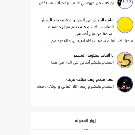
ان كنت من مهوسي عالم البرمجيات، فستكون
حتما قد سمعت بمدرسة 42 الفرنسية. تم
تأسيس المدرسة سنة 2013 من طرف كزافيي
ماهو النيتش في التدوين و كيف تجد النيتش
نيل مؤسس شركة الإتصالات ف...
المناسب لك ؟ و كيف يتم قبول موقعك
بسرعة من قبل أدسنس
مرحبا بك، لعلك سمعت بكلمة نيتش، فالعديد من
الأشخاص يذكرون هذه الكلمة بشكل كبير، في عدة مجالات
كالريسكين، التجارة الإلكترونية و غيرها. ف...
5 ألعاب مفتوحة المصدر
السلام عليكم أحبابي في الله، في هذا
الموضوع سوف نتطرق الى موضوع لم يسبق
لنا و أن تطرقنا اليه، من منا لم يلعب ألعاب على
لعبة فيديو رعب صناعة عربية
الويب مباشرة، و من ...
السلام عليكم و رحمة الله تعالى و بركاته , هذه
التدوينة سنقدم لكم فيها لعبة فيديو رعب
قام ببرمجتها و تصميمها أحد أعضاء مدونة
نجمة هذه الل...
زوار المدونة