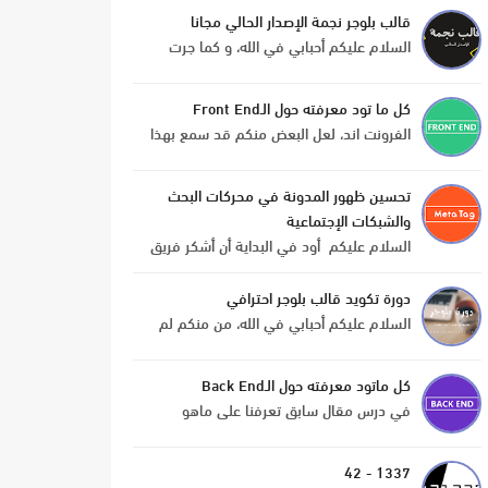
التي نتطرق فيها إلى مواقع مفيدة سواء كانت
قالب بلوجر نجمة الإصدار الحالي مجانا
تهم المبرم...
السلام عليكم أحبابي في الله، و كما جرت
العادة قبل تغيير قالب نجمة نقدم لكم القالب
السابق، الأن نجمة تقدم لكم القالب الحالي
كل ما تود معرفته حول الـFront End
للمدونة مجانا و...
الفرونت اند، لعل البعض منكم قد سمع بهذا
المصطلح من قبل، الفرونت اند (Front End)
أحد الخطوات التي لا يمكن الإستغناء عنها في
تحسين ظهور المدونة في محركات البحث
بناء مواقع الأن...
والشبكات الإجتماعية
السلام عليكم أود في البداية أن أشكر فريق
نجمة على إتاحة الفرصة لي للتدوين في هذا
الموقع ؛ وبهدف تحسين جودة المظهر
دورة تكويد قالب بلوجر احترافي
والمحتوى في البلوج...
السلام عليكم أحبابي في الله، من منكم لم
ينتظر دورة بلوجر ؟... العديد من متابعي نجمة
طلبوا منا تقديم دورة بلوجر و العديد ألحوا على
كل ماتود معرفته حول الـBack End
ذالك، و ...
في درس مقال سابق تعرفنا على ماهو
الفرونت اند ( كل ما تود معرفته حول الـFront
End ). و ذكرنا أن الفرونت اند لايمكن الإستغناء
1337 - 42
عنه في إنجاز م...