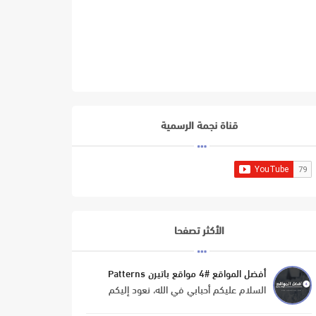
قناة نجمة الرسمية
الأكثر تصفحا
أفضل المواقع #4 مواقع باتيرن Patterns
السلام عليكم أحبابي في الله، نعود إليكم
بموضوع جديد من سلسلة 'أفضل المواقع' و