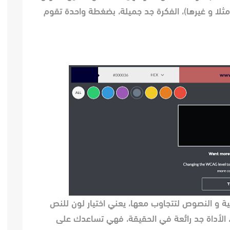
ثلا و غيرها)، الفكرة جد جميلة، بضغطة واحدة تقوم
ية و النصوص لتتجاوب معها، يعني اختيار لون للنص
، الأداة جد رائعة في الحقيقة، فهي تساعدك على